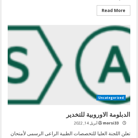
Read
Read More
more
about
اعتماد
مستحق
من
الكلية
الملكية
البريطانية
للعملية
التدريبية
لتخصص
طب
الطوارئ
بالزمالة
المصرية
Uncategorized
الدبلومة الاوروبية للتخدير
morsi33
أبريل 14, 2022
تعلن اللجنة العليا للتخصصات الطبية الراعى الرسمى لأمتحان