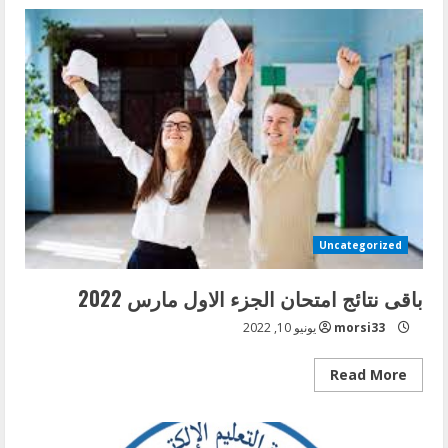
نتيجة
تظلمات
دفعة
الاطباء
الوافدين
الغير
مصريين
مارس
2022
Uncategorized
باقى نتائج امتحان الجزء الاول مارس 2022
morsi33
يونيو 10, 2022
Read
Read More
more
about
باقى
نتائج
امتحان