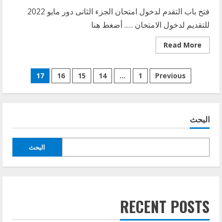
فتح باب التقدم لدخول امتحان الجزء الثانى دور مايو 2022
للتقديم لدخول الامتحان ….. أضغط هنا
Read
Read More
more
about
امتحان
تعدد
الجزء
17
16
15
14
…
1
Previous
الثانى
دور
صفحات
مايو
2022
المقالات
البحث
البحث
RECENT POSTS