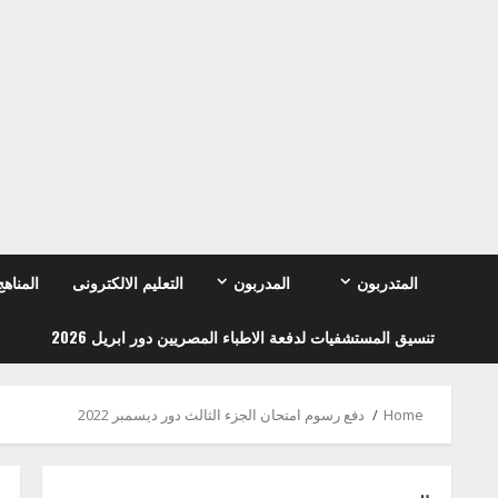
Ski
t
conten
المتدربون
المدربون
التعليم الالكترونى
المناهج
تنسيق المستشفيات لدفعة الاطباء المصريين دور ابريل 2026
Home
دفع رسوم امتحان الجزء الثالث دور ديسمبر 2022