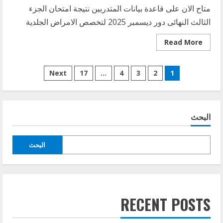
متاح الان على قاعدة بيانات المتدربين نتيجة امتحان الجزء
الثالث النهائى دور ديسمبر 2025 لتخصص الامراض الجلدية
Read
Read More
more
about
نتيجة
تعدد
امتحان
Next
17
…
4
3
2
1
الجزء
الثالث
صفحات
النهائى
دور
ديسمبر
المقالات
2025
البحث
لتخصص
الامراض
الجلدية
البحث
RECENT POSTS