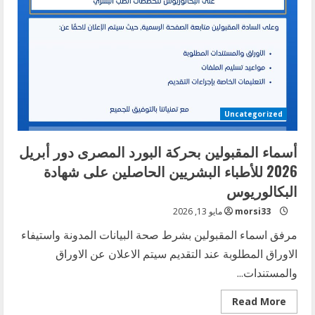
لدفعة
الأطباء
المصريين
دور
ابريل
2026
للحاصلين
على
البكالوريوس
فى
الطب
البشرى
Uncategorized
فقط
أسماء المقبولين بحركة البورد المصرى دور أبريل
2026 للأطباء البشريين الحاصلين على شهادة
البكالوريوس
morsi33
مايو 13, 2026
مرفق اسماء المقبولين بشرط صحة البيانات المدونة واستيفاء
الاوراق المطلوبة عند التقديم سيتم الاعلان عن الاوراق
والمستندات...
Read
Read More
more