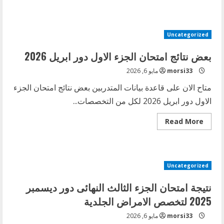
about
أسماء
المقبولين
بحركة
البورد
Uncategorized
المصرى
دور
أبريل
بعض نتائج امتحان الجزء الاول دور ابريل 2026
2026
للأطباء
morsi33
مايو 6, 2026
البشريين
الحاصلين
متاح الان على قاعدة بيانات المتدربين بعض نتائج امتحان الجزء
على
شهادة
الاول دور ابريل 2026 لكل من التخصصات...
البكالوريوس
Read
Read More
more
about
بعض
نتائج
امتحان
الجزء
Uncategorized
الاول
دور
ابريل
نتيجة امتحان الجزء الثالث النهائى دور ديسمبر
2026
2025 لتخصص الامراض الجلدية
morsi33
مايو 6, 2026