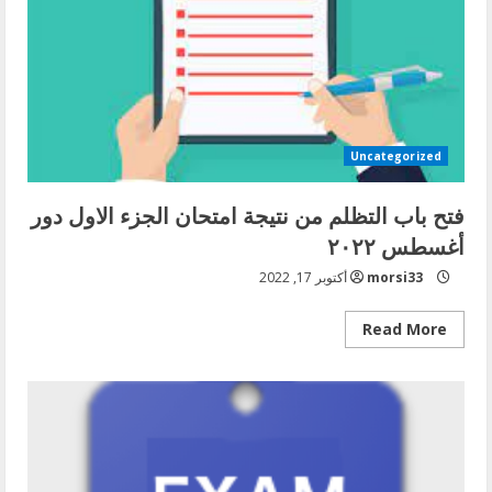
جراحة
الفم
والفكين
Uncategorized
فتح باب التظلم من نتيجة امتحان الجزء الاول دور
أغسطس ٢٠٢٢
morsi33
أكتوبر 17, 2022
Read
Read More
more
about
فتح
باب
التظلم
من
نتيجة
امتحان
الجزء
الاول