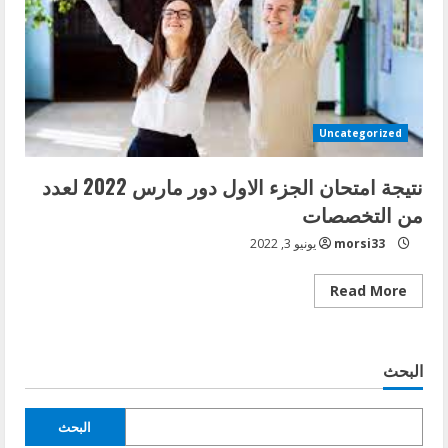
Uncategorized
نتيجة امتحان الجزء الاول دور مارس 2022 لعدد
من التخصصات
morsi33
يونيو 3, 2022
Read
Read More
more
about
نتيجة
امتحان
الجزء
البحث
الاول
دور
مارس
2022
البحث
لعدد
من