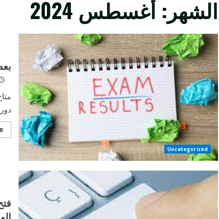
الشهر:
أغسطس 2024
بعض
متاح
دور مايو 2024 للتخص
e
Uncategorized
فتح
الوا