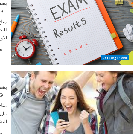
بعض
متاح
للتخ
الأو
e
Uncategorized
بعض
متاح
التش
e