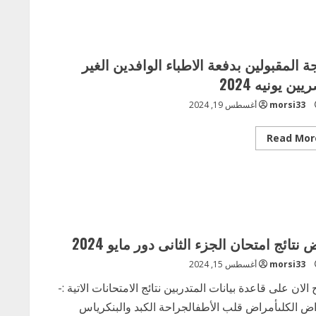
امتحان
الجزء
الثانى
دور
مايو
2024
جة المقبولين بدفعة الاطباء الوافدين الغير
ين يونيه 2024
morsi33
أغسطس 19, 2024
Read
Read Mor
more
about
نتيجة
المقبولين
بدفعة
الاطباء
الوافدين
الغير
مصريين
يونيه
 نتائج امتحان الجزء الثانى دور مايو 2024
2024
morsi33
أغسطس 15, 2024
 الان على قاعدة بيانات المتدربين نتائج الامتحانات الاتية :-
ض الكلىأمراض قلب الأطفالجراحة الكبد والبنكرياس