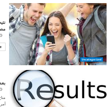
نتي
مصري
e
Uncategorized
بعض
متاح
أمرا