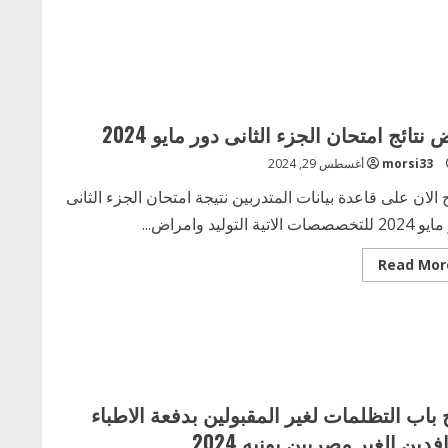
 نتائج امتحان الجزء الثانى دور مايو 2024
morsi33
أغسطس 29, 2024
 الان على قاعدة بيانات المتدربين نتيجة امتحان الجزء الثانى
صصات الاتية التوليد وامراض...
Read
Read Mor
more
about
بعض
نتائج
امتحان
الجزء
الثانى
دور
مايو
2024
 باب التظلمات لغير المقبولين بدفعة الاطباء
فدين الغير مصريين يونيه 2024