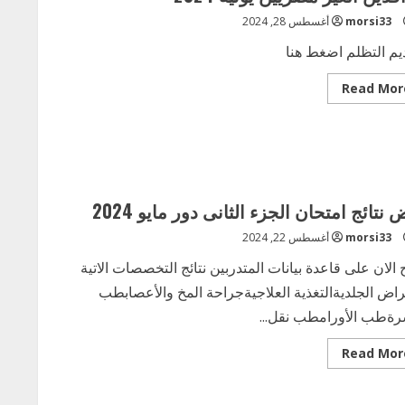
morsi33
أغسطس 28, 2024
يم التظلم اضغط هنا
Read
Read Mor
more
about
فتح
باب
التظلمات
لغير
المقبولين
بدفعة
الاطباء
 نتائج امتحان الجزء الثانى دور مايو 2024
الوافدين
الغير
morsi33
أغسطس 22, 2024
مصريين
يونيه
2024
 الان على قاعدة بيانات المتدربين نتائج التخصصات الاتية
راض الجلديةالتغذية العلاجيةجراحة المخ والأعصابطب
رةطب الأورامطب نقل...
Read
Read Mor
more
about
بعض
نتائج