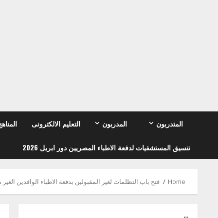
Ski
t
conten
المتدربون
المدربون
التعليم الالكترونى
المناهج
تنسيق المستشفيات لدفعة الاطباء المصريين دور ابريل 2026
Home
فتح باب التظلمات لغير المقبولين بدفعة الاطباء الوافدين الغير مصر