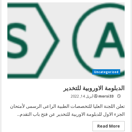
اعتماد
مستحق
من
الكلية
الملكية
البريطانية
للعملية
التدريبية
لتخصص
طب
الطوارئ
بالزمالة
المصرية
Uncategorized
الدبلومة الاوروبية للتخدير
morsi33
أبريل 14, 2022
تعلن اللجنة العليا للتخصصات الطبية الراعى الرسمى لأمتحان
الجزء الاول للدبلومة الاوربية للتخدير عن فتح باب التقدم...
Read
Read More
more