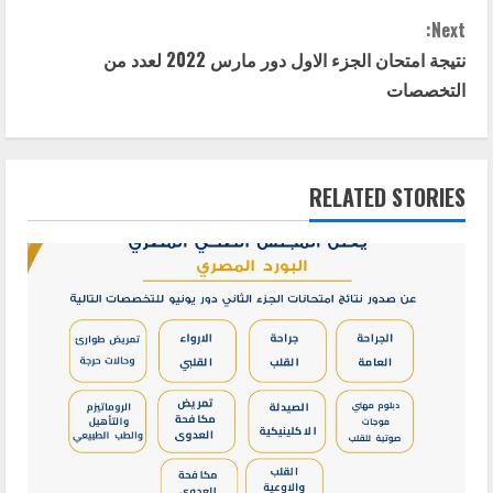
n
Next:
t
نتيجة امتحان الجزء الاول دور مارس 2022 لعدد من
التخصصات
i
n
RELATED STORIES
u
e
R
e
a
d
i