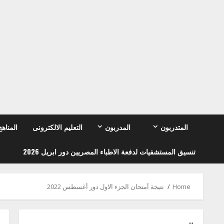
Ski
t
conten
المتدربون
المدربون
التعليم الالكترونى
المناهج
تنسيق المستشفيات لدفعة الاطباء المصريين دور ابريل 2026
Home
نتيجة أمتحان الجزء الاول دور أغسطس 2022