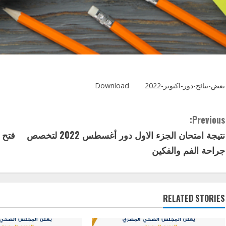
بعض-نتائج-دور-اكتوبر-2022
Download
C
Previous:
نتيجة امتحان الجزء الاول دور أغسطس 2022 لتخصص
فتح ب
o
جراحة الفم والفكين
n
t
RELATED STORIES
i