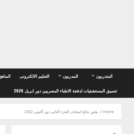
Ski
t
conten
المتدربون
المدربون
التعليم الالكترونى
المناهج
تنسيق المستشفيات لدفعة الاطباء المصريين دور ابريل 2026
Home
بعض نتائج امتحان الجزء الثانى دور أكتوبر 2022