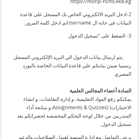
https://mohp-hcms.ekb.eg
2-ادخل البريد الالكتروني الخاص بك المسجل على قاعدة
البيانات في خانة ال Usernameثم ادخل كلمة المرور.
3- الضغط على “تسجيل الدخول
يتم ارسال بيانات الدخول الي البريد الإلكتروني المسجل
رسميا ضمن بيانتكم علي قاعدة البيانات الخاصة بالبورد
المصري
السادة أعضاء المجالس العلمية
يمكنكم رفع المواد التعليمية، و إدارة النقاشات، و انشاء
الاختبارات( (Assignments & Quizzes،و متابعة أداء
المتدربين من خلال لوحة التحكم المخصصة لحضراتكم بعد
تسجيل الدخول.
يرجي التواصل مع إدارة المنصة لقبول الصلاحيات والدعم