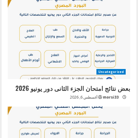
e
R
e
a
d
i
Uncategorized
n
بعض نتائج امتحان الجزء الثانى دور يونيو 2026
g
morsi33
أغسطس 6, 2026