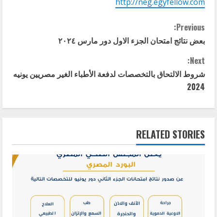
http://neg.egyfellow.com
C
Previous:
بعض نتائج امتحان الجزء الاول دور مارس ٢٠٢٤
o
Next:
n
شروط الالتحاق بالتخصصات لدفعة الأطباء الغير مصريين يونيه
t
2024
i
n
RELATED STORIES
u
e
R
e