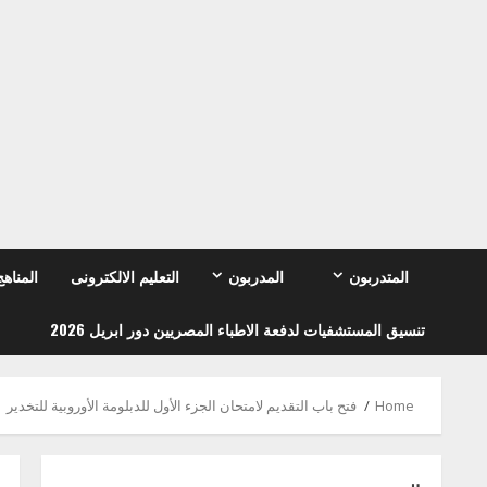
Ski
t
conten
المتدربون
المدربون
التعليم الالكترونى
المناهج
تنسيق المستشفيات لدفعة الاطباء المصريين دور ابريل 2026
Home
فتح باب التقديم لامتحان الجزء الأول للدبلومة الأوروبية للتخدير