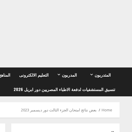
Ski
t
conten
المتدربون
المدربون
التعليم الالكترونى
المناهج
تنسيق المستشفيات لدفعة الاطباء المصريين دور ابريل 2026
Home
بعض نتائج امتحان الجزء الثالث دور ديسمبر 2023