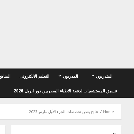
Ski
t
conten
المتدربون
المدربون
التعليم الالكترونى
المناهج
تنسيق المستشفيات لدفعة الاطباء المصريين دور ابريل 2026
Home
نتائج بعض تخصصات الجزء الأول مارس2023