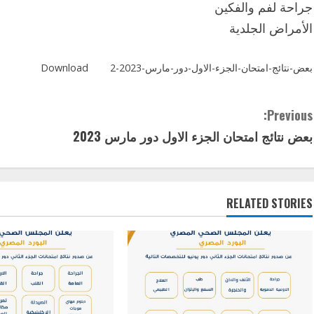
جراحة لفم والفكين
الأمراض الجلدية
بعض-نتائج-امتحان-الجزء-الاول-دور-مارس-2023-2
Download
C
Previous:
بعض نتائج امتحان الجزء الاول دور مارس 2023
o
n
t
RELATED STORIES
i
n
u