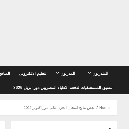
Ski
t
conten
المتدربون
المدربون
التعليم الالكترونى
المناهج
تنسيق المستشفيات لدفعة الاطباء المصريين دور ابريل 2026
Home
بعض نتائج امتحان الجزء الثانى دور اكتوبر 2025